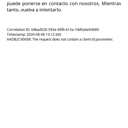
puede ponerse en contacto con nosotros. Mientras
tanto, vuelva a intentarlo.
Correlation ID: 04bad526-593e-49fb-b15a-7dd5a6e93689
Timestamp: 2026-08-06 13:12:34Z
AADB2C90008: The request does not contain a client id parameter.