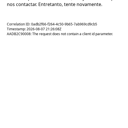
nos contactar. Entretanto, tente novamente.
Correlation ID: 0adb2f66-f264-4c50-9b65-7ab969cd9cb5
Timestamp: 2026-08-07 21:26:08Z
AADB2C90008: The request does not contain a client id parameter.