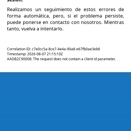
Realizamos un seguimiento de estos errores de
forma automática, pero, si el problema persiste,
puede ponerse en contacto con nosotros. Mientras
tanto, vuelva a intentarlo.
Correlation ID: c7e0cc5a-8ce7-4e4a-90a8-e67fb0ae3eb8
Timestamp: 2026-08-07 21:15:10Z
AADB2C90008: The request does not contain a client id parameter.