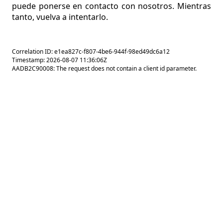
puede ponerse en contacto con nosotros. Mientras
tanto, vuelva a intentarlo.
Correlation ID: e1ea827c-f807-4be6-944f-98ed49dc6a12
Timestamp: 2026-08-07 11:36:06Z
AADB2C90008: The request does not contain a client id parameter.