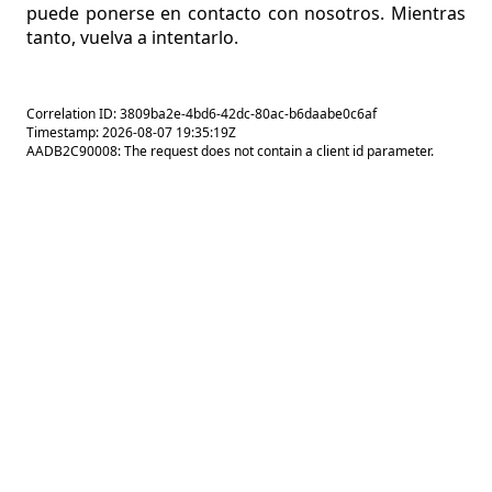
puede ponerse en contacto con nosotros. Mientras
tanto, vuelva a intentarlo.
Correlation ID: 3809ba2e-4bd6-42dc-80ac-b6daabe0c6af
Timestamp: 2026-08-07 19:35:19Z
AADB2C90008: The request does not contain a client id parameter.