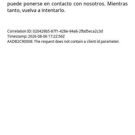
puede ponerse en contacto con nosotros. Mientras
tanto, vuelva a intentarlo.
Correlation ID: 020429b5-87f1-428e-94a6-2fbd5eca2c3d
Timestamp: 2026-08-06 17:22:56Z
AADB2C90008: The request does not contain a client id parameter.